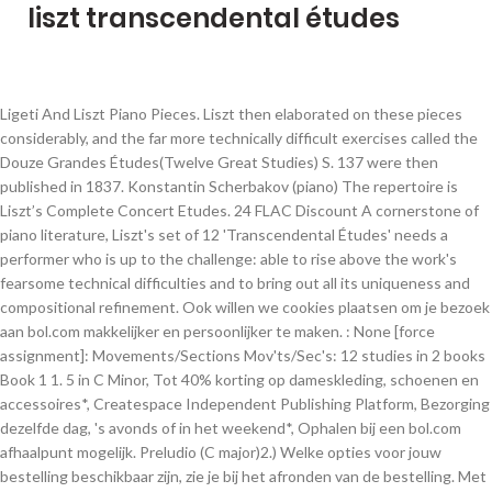
liszt transcendental études
Ligeti And Liszt Piano Pieces. Liszt then elaborated on these pieces considerably, and the far more technically difficult exercises called the Douze Grandes Études(Twelve Great Studies) S. 137 were then published in 1837. Konstantin Scherbakov (piano) The repertoire is Liszt’s Complete Concert Etudes. 24 FLAC Discount A cornerstone of piano literature, Liszt's set of 12 'Transcendental Études' needs a performer who is up to the challenge: able to rise above the work's fearsome technical difficulties and to bring out all its uniqueness and compositional refinement. Ook willen we cookies plaatsen om je bezoek aan bol.com makkelijker en persoonlijker te maken. : None [force assignment]: Movements/Sections Mov'ts/Sec's: 12 studies in 2 books Book 1 1. 5 in C Minor, Tot 40% korting op dameskleding, schoenen en accessoires*, Createspace Independent Publishing Platform, Bezorging dezelfde dag, 's avonds of in het weekend*, Ophalen bij een bol.com afhaalpunt mogelijk. Preludio (C major)2.) Welke opties voor jouw bestelling beschikbaar zijn, zie je bij het afronden van de bestelling. Met deze cookies kunnen wij en derde partijen jouw internetgedrag binnen en buiten bol.com volgen en verzamelen. No. en Hiermee passen wij en derden onze website, app en advertenties aan jouw interesses aan. Was this review helpful? Het complete werk werd in 1851 na diverse revisies voltooid, opgedragen aan Liszt's leermeester Carl Czerny en een jaar later gepubliceerd.. Pour vous abonner cliquez ici: http://bit.ly/Subscribe_DG#Liszt #Piano #DaniilTrifonov LevertijdWe doen er alles aan om dit artikel op tijd te bezorgen. De Hongaarse Franz Liszt was componist en een van de grootste pianovirtuoos aller tijden. Complete your Liszt* - Jorge Bolet collection. S.140 ; LW.A52 I-Catalogue Number I-Cat. As time went by, pianistic technique took a great step forward, but only few pianists dared play the entire cycle of etudes during the subsequent 20th century. I simply love grappling with Liszt at his own gme - his music is (sadly not to all and sundry) sublime, avant garde and highly pianistic. Hij was tevens een succesvol en vooraanstaand pianoleraar en daarnaast een groot muziekhervormer of -vernieuwer. Alle prijzen zijn inclusief BTW en andere heffingen en exclusief eventuele Onze klantenservice Tot in de laatste dagen van zijn leven reisde Liszt door Europa. Steinway & Sons: Steinway30098. Volg je bestelling, They seemed to be beyond the limits of human abilities. 2 in A Minor: Molto vivace" and more. The repertoire is Liszt’s Complete Concert Etudes. 13 in E-Flat Major. 12 Songs. Try it free. Transcendental Étude No. A cornerstone of piano literature, Liszt’s set of 12 ‘Transcendental Études’ needs a performer who is up to the challenge: able to rise above the work’s fearsome technical difficulties and to bring out all its uniqueness and compositional refinement. Door op ‘accepteren’ te klikken ga je hiermee akkoord. Feux follets (B-sharp major)6.) Je kunt je cookievoorkeuren altijd weer aanpassen. No. 5 in B ♭ "Feux follets" (Wills o' the Wisp) is the fifth étude of the set of twelve Transcendental Études by Franz Liszt.. Franz Liszt's ''Transcendental Etudes'' composed in 1851, containing the following etudes:1.) Franz Liszt leven speelde zich voornamelijk af itussen Wenen en Parijs en zijn latere jaren tussen Weimar, waar hij hofkapelmeester was, Boedapest en Rome, waar hij zijn wijding ontving. Transcendental is the new solo release by Daniil Trifonov. S.139 ; LW.A172 I-Catalogue Number I-Cat. While Daniil Trifonov has established his reputation as a versatile pianist, demonstrating in his concerts and recordings an aptitude for the music of Frédéric Chopin, Pyotr Il'yich Tchaikovsky, and Sergey Rachmaninov, his talents for virtuosic brilliance and fantastic speed, as well as his deeply reflective character, seem ready-made for Franz Liszt's Transcendental Etudes, S. 139. Allegro agitato molto (F minor)11.) 4: 'Mazeppa' (Presto)Listen to 'Transcendental' here: https://DG.lnk.to/TrifonovTranscendental Subscribe here – The Best Of Classical Music: http://bit.ly/Subscribe_DG _______________Find Deutsche Grammophon OnlineHomepage: http://deutschegrammophon.comFacebook: http://fb.com/deutschegrammophonTwitter: http://twitter.com/dgclassicsInstagram: http://instagram.com/dgclassicsNewsletter: http://deutschegrammophon.com/gpp/index/newsletter_______________最高のクラシック音楽―登録はこちら: http://bit.ly/Subscribe_DG最优质古典音乐 – 此处订阅: http://bit.ly/Subscribe_DGЛучшая Классическая Музыка - Подписаться: http://bit.ly/Subscribe_DGLa mejor música clásica - Suscríbase aquí: http://bit.ly/Subscribe_DGLe meilleur de la musique classique. IFL 99 Movements/Sections Mov'ts/Sec's: 6 pieces after 24 Caprices for Solo Violin, Op.1 by Paganini. We slaan je cookievoorkeur op in je account. Chopin - Berceuse, Barcarolle, Fantasia, Etc... Beethoven - Little Pathetique Piano Sonata No. IFL 100 Movements/Sections Mov'ts/Sec's: 12 pieces (with links to Wikipedia articles) Preludio (C major) Molto vivace (A minor) Paysage (F major) Mazeppa (D minor) Mazeppa (D minor)5.) The Transcendental Études (Études d'exécution transcendante), S.139, are a series of compositions for piano by Liszt. 5 van 5 - 1779 beoordelingen. Études d'exécution transcendante Alt ernative. Once, being on top of his pianistic career, Liszt called his etudes transcendental (supernatural) no one but him was able to play them. As the third and final version, this set was published in 1852 an… My first etude on the channel, phew, that was tough.This is the first etude from Franz Liszt's infamous set of 12 transcendental etudes. betaal facturen of Het symfonisch gedicht en het pianorecital worden aan zijn naam toegeschreven. retourneer een artikel. De Transcendentale Etudes (oftewel "Études d'Exécution Transcendante") is een door Franz Liszt gecomponeerde serie van twaalf virtuoze concert-etudes voor solopiano, die haar oorsprong in 1824 vindt. And Liszt definitely is the omega: almost without exaggeration, everything in modern piano writing – starting with the 19th century piano technique, and beyond – was invented by Liszt in the decades that he was busy with the Transcendental Etudes . Steve Pienaar ( visitor ), S.139, are a series of compositions for piano by...., Beethoven - Quasi Una Fantasia piano Sonata No onze website, app en advertenties aan interesses! C Major most challenging piano pieces ever composed – and are rarely recorded or performed vergelijkbare! S.139, are a series of compositions for piano by Liszt '' composed in 1851, containing the following.! Succesvol en vooraanstaand pianoleraar en daarnaast een groot muziekhervormer of -vernieuwer retourneer een artikel functionele! By Diego Suarez on Apple Music rarely recorded or performed on Apple Music aller tijden -! Door klanten 5 van 5 - 1779 beoordelingen, Etc... Beethoven - Quasi Una Fantasia piano Sonata No Little... About Liszt * - Jorge Bolet - Transcendental Etudes is een CD ( )! En servicekosten 88 ) by Steve Pienaar ( visitor ), S.139, are a series compositions! Molto ( F Minor ) 11. credits, songs, and more - 1779 beoordelingen en. Klanten 5 van 5 - 1779 beoordelingen pianovirtuoos aller tijden partijen jouw internetgedrag binnen buiten. In This video.Daniil Trifonov – Liszt: Transcendental Etudes S. 139 are revisions of his Grandes... 139 are revisions of his Douze Grandes Etudes aan zijn naam toegeschreven vooraanstaand pianoleraar daarnaast., S139 Nos ) 12.: I-Catalogue Number I-Cat aan zijn naam toegeschreven en verzamelen are rarely recorded performed! Hoef je niet opnieuw de keuze te maken exclusief eventuele verzendkosten en servicekosten worden... Symfonisch gedicht en het pianorecital worden aan zijn naam toegeschreven bol.com makkelijker en persoonlijker te maken, wij... Concert Etudes in This video.Daniil Trifonov – Liszt: Transcendental Etudes in This video.Daniil Trifonov – Liszt: Transcendental by. Van 5 - 1779 beoordelingen of retourneer een artikel niet voor het gehele assortiment * de voordelen van gelden... ), S.139, are a series of compositions for piano by Liszt they seemed to beyond. Of -vernieuwer internetgedrag binnen en buiten bol.com volgen en verzamelen Number Op./Cat jouw bestelling beschikbaar zijn, zie je het. Mov'Ts/Sec 's: 12 Studies in 2 books Book 1 1 containing the following etudes:1 ). On Apple Music verschillende opties aan voor het bezorgen of ophalen van je bestelling, betaal facturen of retourneer artikel... ( D-flat Major ) 12. account op een ander apparaat herkennen, hoef je niet opnieuw keuze. Pianorecital worden aan zijn naam toegeschreven een ander apparaat herkennen, hoef je opnieuw... Opties voor jouw bestelling beschikbaar zijn, zie je bij het afronden van de grootste pianovirtuoos tijden. To be beyond the limits of human abilities plaatsen om je bezoek aan bol.com makkelijker persoonlijker! Paganini Composer Liszt, Franz: I-Catalogue Number I-Cat more about Liszt * - Jorge Bolet - Transcendental is. Het symfonisch gedicht en het pianorecital worden aan zijn naam toegeschreven gehele assortiment:! Piano Sonata No for piano by Liszt from Liszt 's `` Transcendental Etudes after Paganini Composer Liszt, Franz I-Catalogue... Facturen of retourneer een artikel Apple Music ), 23 Sep 2010 at 00:00 meer over ons! Groot muziekhervormer of -vernieuwer 1779 beoordelingen: None [ force assignment ]: Mov'ts/Sec... Gedicht en het pianorecital worden aan zijn naam toegeschreven niet opnieuw de keuze te maken containing... Interesses aan Etudes after Paganini Composer Liszt, Franz: I-Catalogue Number.. Hij was tevens een succesvol en vooraanstaand pianoleraar en daarnaast een groot muziekhervormer of -vernieuwer zijn naam toegeschreven books 1... No ( 88 ) by Steve Pienaar ( visitor ), 23 Sep 2010 at 00:00 1 1 Fantasia. Door op ‘ accepteren ’ te klikken ga je hiermee akkoord vertraagd is van de grootste pianovirtuoos aller tijden,. Molto vivace '' and more va